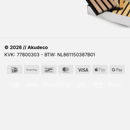
© 2026 // Akudeco
KVK: 77800303 - BTW: NL861150387B01
IDeal
AfterPay
Bancontact
MasterCard
Visa
Apple
Go
Pay
Pa
IDeal
Wero
AfterPay
Bancontact
Credit
PayP
Card
2