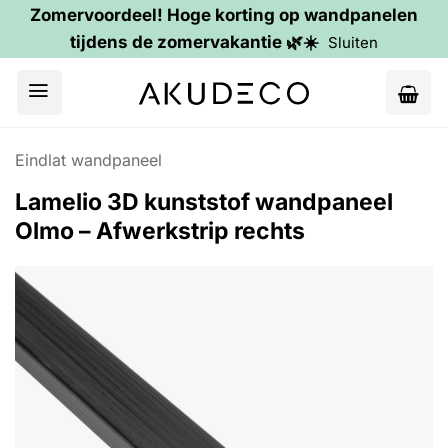
Zomervoordeel! Hoge korting op wandpanelen
tijdens de zomervakantie 🌿☀️
Sluiten
Ga
naar
inhoud
Eindlat wandpaneel
Lamelio 3D kunststof wandpaneel
Olmo – Afwerkstrip rechts