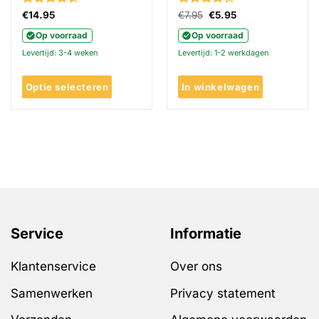
Gewaardeerd
Gewaardeerd
Oorspronkelijke
Huidige
€
14.95
€
7.95
€
5.95
prijs
prijs
4.5
uit 5
4.27
uit 5
was:
is:
Op voorraad
Op voorraad
€7.95.
€5.95.
Levertijd: 3-4 weken
Levertijd: 1-2 werkdagen
Optie selecteren
In winkelwagen
Dit
product
heeft
meerdere
variaties.
Deze
optie
kan
gekozen
Service
Informatie
worden
op
Klantenservice
Over ons
de
productpagina
Samenwerken
Privacy statement