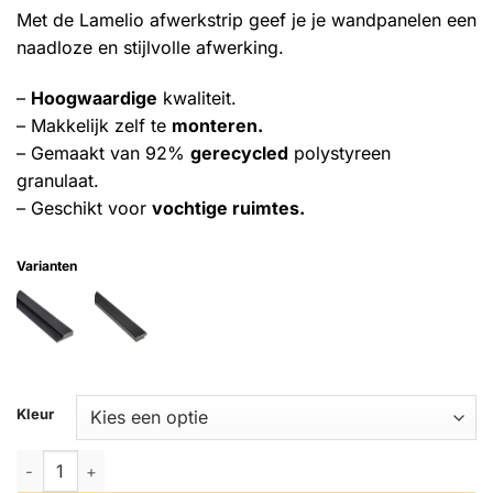
op
Met de Lamelio afwerkstrip geef je je wandpanelen een
klantbeoordelingen
naadloze en stijlvolle afwerking.
–
Hoogwaardige
kwaliteit.
– Makkelijk zelf te
monteren.
– Gemaakt van 92%
gerecycled
polystyreen
granulaat.
– Geschikt voor
vochtige ruimtes.
Varianten
Kleur
Lamelio 3D kunststof wandpaneel Olmo - Afwerkstrip links aan