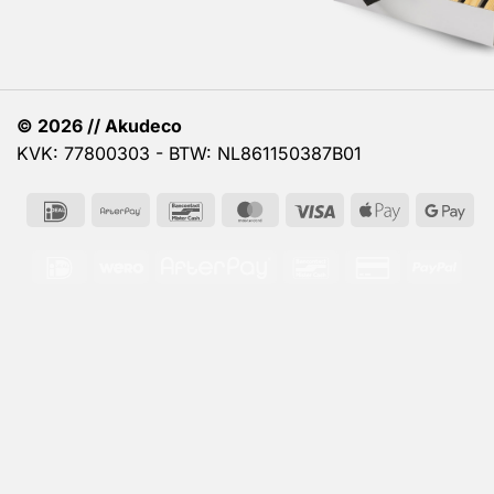
© 2026 // Akudeco
KVK: 77800303 - BTW: NL861150387B01
IDeal
AfterPay
Bancontact
MasterCard
Visa
Apple
Go
Pay
Pa
IDeal
Wero
AfterPay
Bancontact
Credit
PayP
Card
2