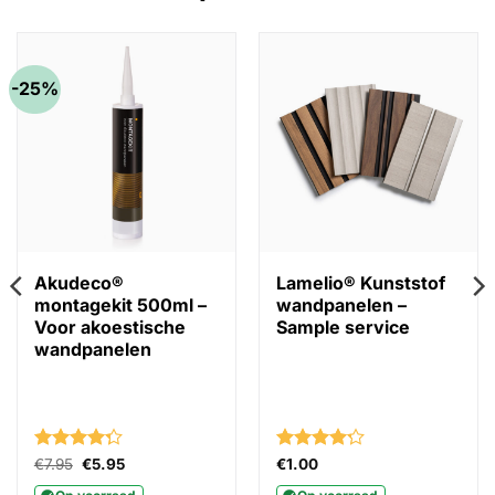
-25%
Akudeco®
Lamelio® Kunststof
montagekit 500ml –
wandpanelen –
Voor akoestische
Sample service
wandpanelen
Gewaardeerd
Oorspronkelijke
Huidige
Gewaardeerd
€
7.95
€
5.95
€
1.00
prijs
prijs
4.27
uit 5
4.22
uit 5
was:
is: