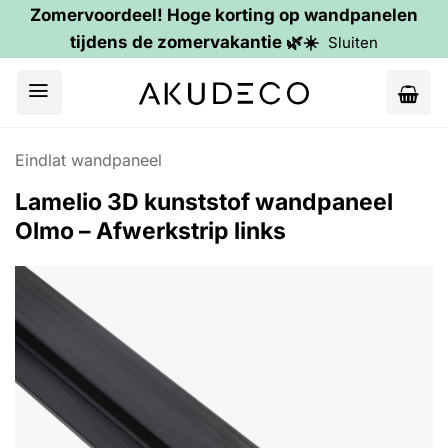
Zomervoordeel! Hoge korting op wandpanelen
tijdens de zomervakantie 🌿☀️
Sluiten
Ga
naar
inhoud
Eindlat wandpaneel
Lamelio 3D kunststof wandpaneel
Olmo – Afwerkstrip links