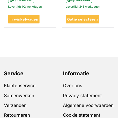
Op voorraad
Op voorraad
€7.95.
€5.95.
Levertijd: 1-2 werkdagen
Levertijd: 2-3 werkdagen
In winkelwagen
Optie selecteren
Dit
product
heeft
meerdere
variaties.
Deze
optie
kan
gekozen
Service
Informatie
worden
op
Klantenservice
Over ons
de
productpagina
Samenwerken
Privacy statement
Verzenden
Algemene voorwaarden
Retourneren
Cookie statement