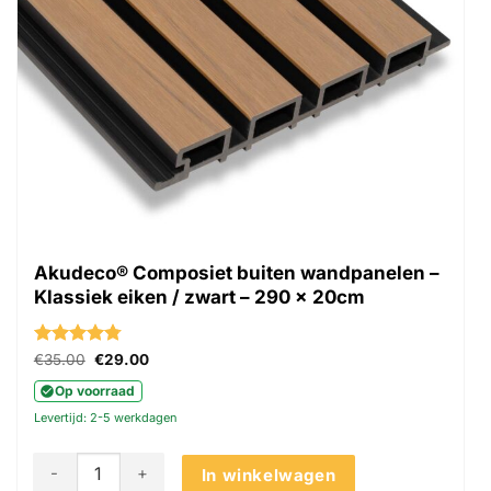
de
productpagina
Akudeco® Composiet buiten wandpanelen –
Klassiek eiken / zwart – 290 x 20cm
Gewaardeerd
Oorspronkelijke
Huidige
€
35.00
€
29.00
prijs
prijs
4.79
uit 5
was:
is:
Op voorraad
€35.00.
€29.00.
Levertijd: 2-5 werkdagen
Akudeco® Composiet buiten wandpanelen - Klassiek eiken /
In winkelwagen