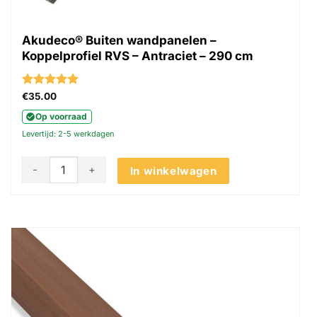
Akudeco® Buiten wandpanelen –
Koppelprofiel RVS – Antraciet – 290 cm
Gewaardeerd
€
35.00
5
uit 5
Op voorraad
Levertijd: 2-5 werkdagen
Akudeco® Buiten wandpanelen - Koppelprofiel RVS - Antraci
In winkelwagen