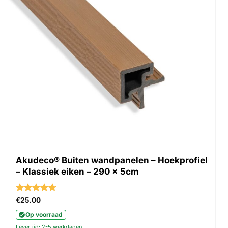
Akudeco® Buiten wandpanelen – Hoekprofiel
– Klassiek eiken – 290 x 5cm
Gewaardeerd
€
25.00
4.67
uit 5
Op voorraad
Levertijd: 2-5 werkdagen