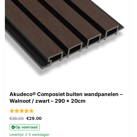
Akudeco® Composiet buiten wandpanelen –
Walnoot / zwart – 290 x 20cm
Gewaardeerd
Oorspronkelijke
Huidige
€
35.00
€
29.00
prijs
prijs
4.71
uit 5
was:
is:
Op voorraad
€35.00.
€29.00.
Levertijd: 2-5 werkdagen