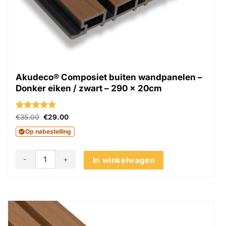
Akudeco® Composiet buiten wandpanelen –
Donker eiken / zwart – 290 x 20cm
Gewaardeerd
Oorspronkelijke
Huidige
€
35.00
€
29.00
prijs
prijs
5
uit 5
was:
is:
Op nabestelling
€35.00.
€29.00.
Akudeco® Composiet buiten wandpanelen - Donker eiken / z
In winkelwagen