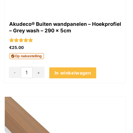
Akudeco® Buiten wandpanelen – Hoekprofiel
– Grey wash – 290 x 5cm
Gewaardeerd
€
25.00
5
uit 5
Op nabestelling
Akudeco® Buiten wandpanelen - Hoekprofiel - Grey wash - 
In winkelwagen