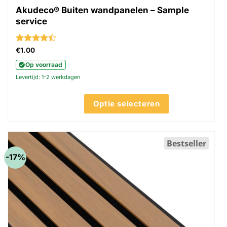
Akudeco® Buiten wandpanelen – Sample
service
Gewaardeerd
€
1.00
4.39
uit 5
Op voorraad
Levertijd: 1-2 werkdagen
Optie selecteren
Dit
product
heeft
Bestseller
meerdere
-17%
variaties.
Deze
optie
kan
gekozen
worden
op