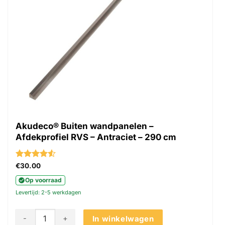
Akudeco® Buiten wandpanelen –
Afdekprofiel RVS – Antraciet – 290 cm
Gewaardeerd
€
30.00
4.5
uit 5
Op voorraad
Levertijd: 2-5 werkdagen
Akudeco® Buiten wandpanelen - Afdekprofiel RVS - Antracie
In winkelwagen