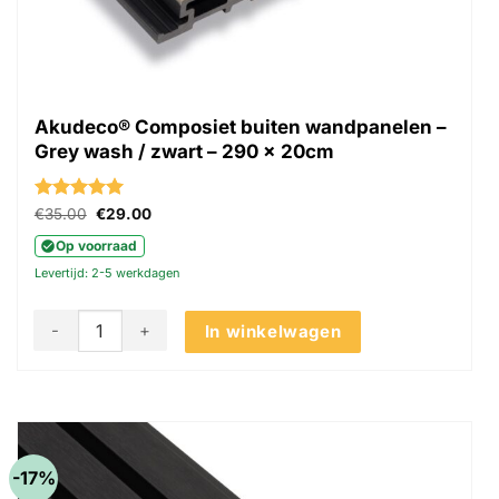
Akudeco® Composiet buiten wandpanelen –
Grey wash / zwart – 290 x 20cm
Gewaardeerd
Oorspronkelijke
Huidige
€
35.00
€
29.00
prijs
prijs
5
uit 5
was:
is:
Op voorraad
€35.00.
€29.00.
Levertijd: 2-5 werkdagen
Akudeco® Composiet buiten wandpanelen - Grey wash / zwa
In winkelwagen
-17%