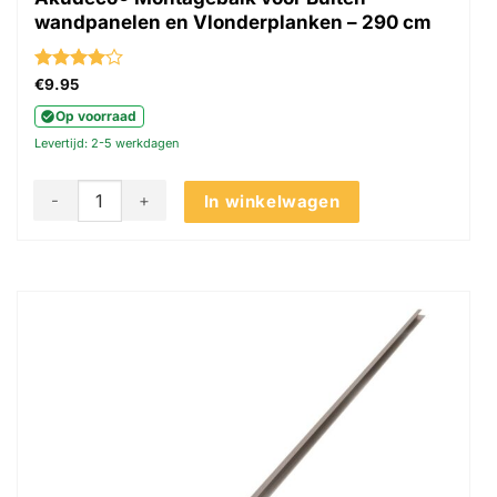
wandpanelen en Vlonderplanken – 290 cm
Gewaardeerd
€
9.95
4
uit 5
Op voorraad
Levertijd: 2-5 werkdagen
Akudeco® Montagebalk voor Buiten wandpanelen en Vlonde
In winkelwagen