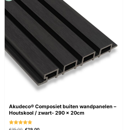
Akudeco® Composiet buiten wandpanelen –
Houtskool / zwart- 290 x 20cm
Gewaardeerd
Oorspronkelijke
Huidige
€
35.00
€
29.00