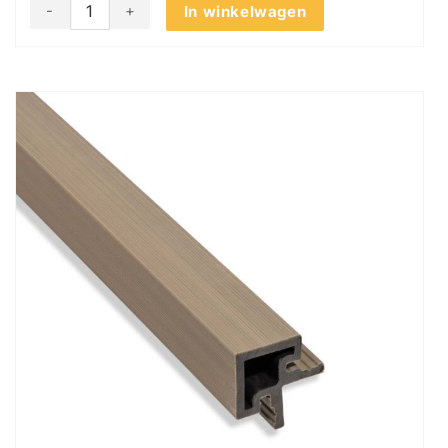
Akudeco® Buiten wandpanelen - Hoekprofiel - Teak - 290 x
In winkelwagen