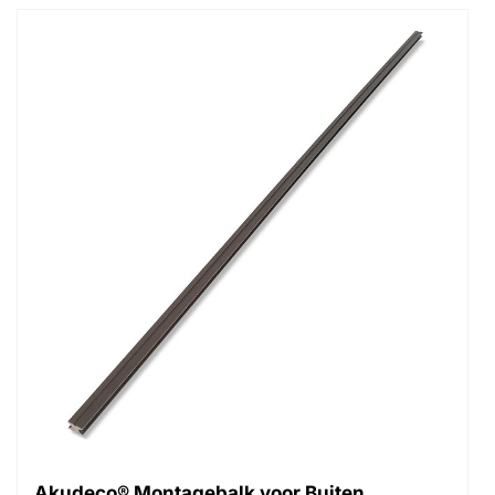
Akudeco® Montagebalk voor Buiten