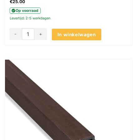
Gewaardeerd
€
25.00
5
uit 5
Op voorraad
Levertijd: 2-5 werkdagen
Akudeco® Buiten wandpanelen - Hoekprofiel - Donker eiken
In winkelwagen