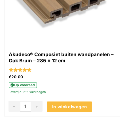
Akudeco® Composiet buiten wandpanelen –
Oak Bruin – 285 x 12 cm
Gewaardeerd
€
20.00
5
uit 5
Op voorraad
Levertijd: 2-5 werkdagen
Akudeco® Composiet buiten wandpanelen - Oak Bruin - 285 
In winkelwagen