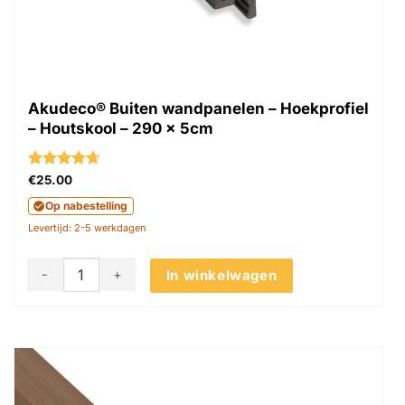
Akudeco® Buiten wandpanelen – Hoekprofiel
– Houtskool – 290 x 5cm
Gewaardeerd
€
25.00
4.67
uit 5
Op nabestelling
Levertijd: 2-5 werkdagen
Akudeco® Buiten wandpanelen - Hoekprofiel - Houtskool - 
In winkelwagen