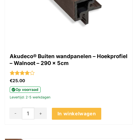
Akudeco® Buiten wandpanelen – Hoekprofiel
– Walnoot – 290 x 5cm
Gewaardeerd
€
25.00
4
uit 5
Op voorraad
Levertijd: 2-5 werkdagen
Akudeco® Buiten wandpanelen - Hoekprofiel - Walnoot - 29
In winkelwagen