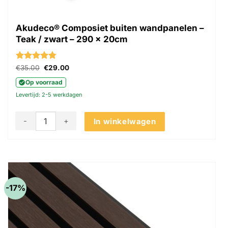
Akudeco® Composiet buiten wandpanelen –
Teak / zwart – 290 x 20cm
Gewaardeerd
Oorspronkelijke
Huidige
€
35.00
€
29.00
prijs
prijs
4.75
uit 5
was:
is:
Op voorraad
€35.00.
€29.00.
Levertijd: 2-5 werkdagen
Akudeco® Composiet buiten wandpanelen - Teak / zwart - 
In winkelwagen
-17%