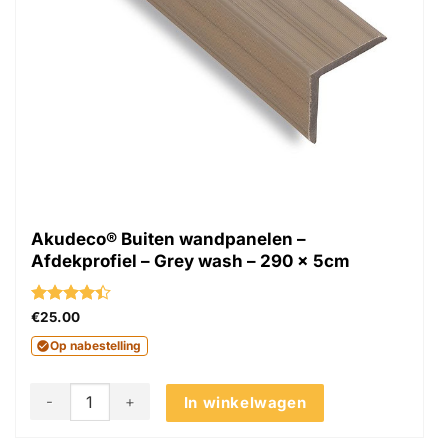
Akudeco® Buiten wandpanelen –
Afdekprofiel – Grey wash – 290 x 5cm
Gewaardeerd
€
25.00
4.4
uit 5
Op nabestelling
Akudeco® Buiten wandpanelen - Afdekprofiel - Grey wash -
In winkelwagen