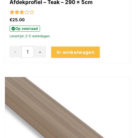
Afdekprofiel – Teak – 290 x 5cm
Gewaardeerd
€
25.00
2.67
Op voorraad
uit 5
Levertijd: 2-5 werkdagen
Akudeco® Buiten wandpanelen - Afdekprofiel - Teak - 290 
In winkelwagen