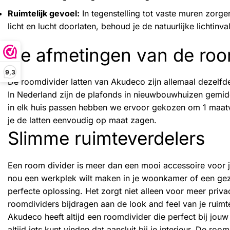
Ruimtelijk gevoel:
In tegenstelling tot vaste muren zorge
licht en lucht doorlaten, behoud je de natuurlijke lichtin
De afmetingen van de room
9,3
De roomdivider latten van Akudeco zijn allemaal dezelf
In Nederland zijn de plafonds in nieuwbouwhuizen gemi
in elk huis passen hebben we ervoor gekozen om 1 maatv
je de latten eenvoudig op maat zagen.
Slimme ruimteverdelers
Een room divider is meer dan een mooi accessoire voor je 
nou een werkplek wilt maken in je woonkamer of een gez
perfecte oplossing. Het zorgt niet alleen voor meer priv
roomdividers bijdragen aan de look and feel van je ruimt
Akudeco heeft altijd een roomdivider die perfect bij jouw 
altijd iets kunt vinden dat aansluit bij je interieur. De ro