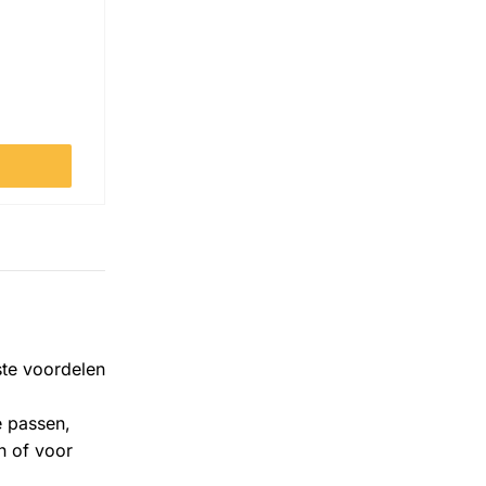
cheidingswand - Donker eiken aantal
wagen
ste voordelen
e passen,
n of voor