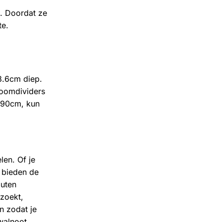
l. Doordat ze
te.
3.6cm diep.
roomdividers
290cm, kun
len. Of je
 bieden de
outen
 zoekt,
n zodat je
 walnoot,