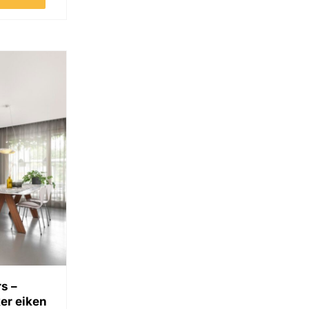
wagen
s –
er eiken