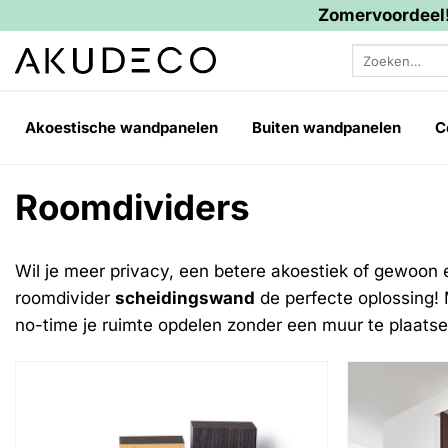
Zomervoordeel!
Ga
Zoeken
naar
naar:
inhoud
Akoestische wandpanelen
Buiten wandpanelen
C
Roomdividers
Wil je meer privacy, een betere akoestiek of gewoon e
roomdivider
scheidingswand
de perfecte oplossing! 
no-time je ruimte opdelen zonder een muur te plaatse