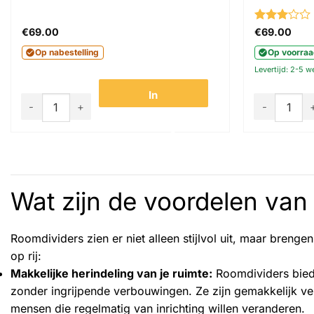
Gewaardeer
€
69.00
€
69.00
3
uit 5
Op nabestelling
Op voorra
Levertijd: 2-5 
In
Akudeco - Room dividers - Scheidingswand - Walnoot aanta
Akudeco - R
winkelwagen
Wat zijn de voordelen van
Roomdividers zien er niet alleen stijlvol uit, maar breng
op rij:
Makkelijke herindeling van je ruimte:
Roomdividers biede
zonder ingrijpende verbouwingen. Ze zijn gemakkelijk ve
mensen die regelmatig van inrichting willen veranderen.