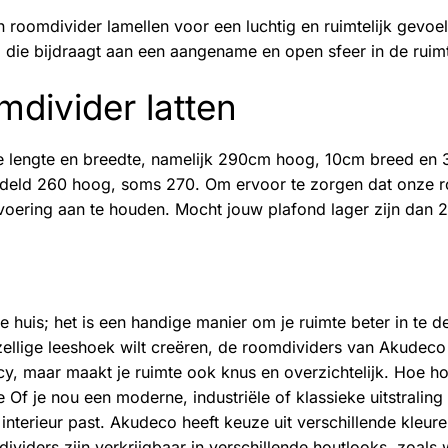
n roomdivider lamellen voor een luchtig en ruimtelijk gevoe
val die bijdraagt aan een aangename en open sfeer in de ruim
divider latten
de lengte en breedte, namelijk 290cm hoog, 10cm breed en 
ddeld 260 hoog, soms 270. Om ervoor te zorgen dat onze 
oering aan te houden. Mocht jouw plafond lager zijn dan 
huis; het is een handige manier om je ruimte beter in te de
ellige leeshoek wilt creëren, de roomdividers van Akudeco
acy, maar maakt je ruimte ook knus en overzichtelijk. Hoe h
e
Of je nou een moderne, industriële of klassieke uitstraling
interieur past. Akudeco heeft keuze uit verschillende kleure
omdividers zijn verkrijgbaar in verschillende houtlooks, zoals