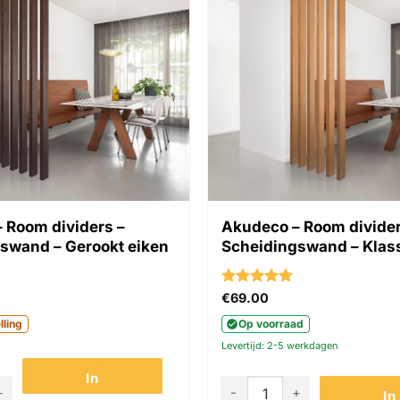
 Room dividers –
Akudeco – Room divider
swand – Gerookt eiken
Scheidingswand – Klass
d
Gewaardeerd
€
69.00
5
uit 5
lling
Op voorraad
Levertijd: 2-5 werkdagen
In
oom dividers - Scheidingswand - Gerookt eiken aantal
Akudeco - Room dividers - S
In