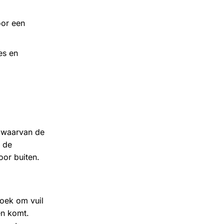
oor een
es en
n waarvan de
n de
or buiten
.
doek om vuil
en komt.