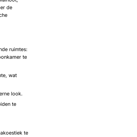
ier de
sche
nde ruimtes:
oonkamer te
te, wat
erne look.
iden te
akoestiek te