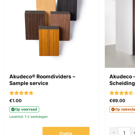
Akudeco® Roomdividers –
Akudeco –
Sample service
Scheiding
Gewaardeerd
Gewaardeer
€
1.00
€
69.00
5
uit 5
4.5
uit 5
Op voorraad
Op nabeste
Levertijd: 1-2 werkdagen
Akudeco - R
Optie