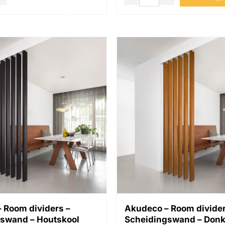
winkelwagen
winkel
 Room dividers –
Akudeco – Room divider
swand – Houtskool
Scheidingswand – Donk