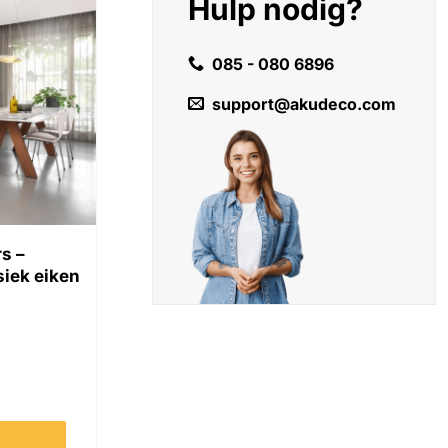
Hulp nodig?
085 - 080 6896
support@akudeco.com
s –
iek eiken
cheidingswand - Klassiek eiken aantal