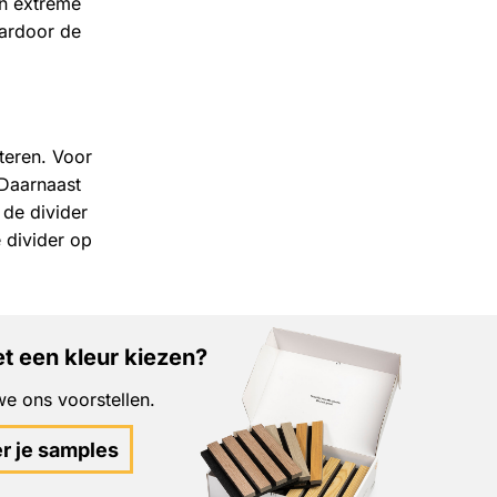
en extreme
aardoor de
teren. Voor
 Daarnaast
 de divider
 divider op
t een kleur kiezen?
e ons voorstellen.
er je samples