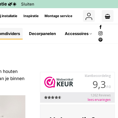
tie 🌿☀️
Sluiten
j installatie
Inspiratie
Montage service
omdividers
Decorpanelen
Accessoires
en houten
an je binnen