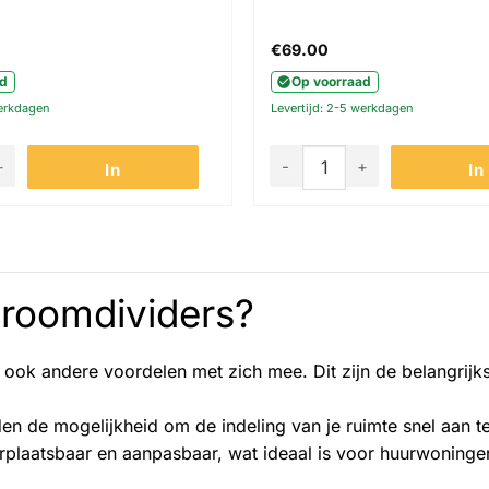
d
€
69.00
ad
Op voorraad
werkdagen
Levertijd: 2-5 werkdagen
l
oom dividers - Scheidingswand - Houtskool aantal
Akudeco - Room dividers - S
In
In
winkelwagen
winkel
 roomdividers?
en ook andere voordelen met zich mee. Dit zijn de belangrijk
n de mogelijkheid om de indeling van je ruimte snel aan t
rplaatsbaar en aanpasbaar, wat ideaal is voor huurwoninge