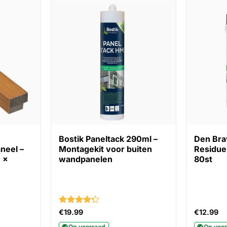
Bostik Paneltack 290ml –
Den Bra
neel –
Montagekit voor buiten
Residue
 x
wandpanelen
80st
Gewaardeerd
€
19.99
€
12.99
4.25
uit 5
Op voorraad
Op voo