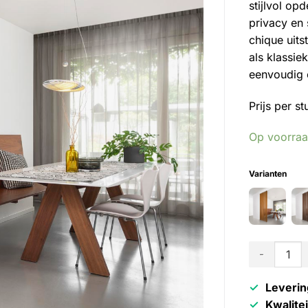
stijlvol op
privacy en 
chique uit
als klassie
eenvoudig 
Prijs per st
Op voorra
Varianten
Akudeco - R
Leverin
Kwalite