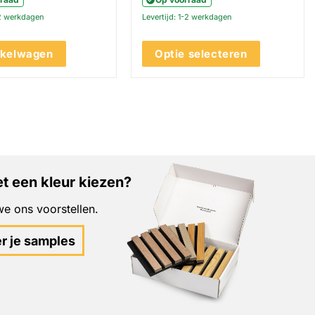
-2 werkdagen
Levertijd: 1-2 werkdagen
nkelwagen
Optie selecteren
Dit
product
heeft
meerdere
variaties.
Deze
optie
t een kleur kiezen?
kan
gekozen
e ons voorstellen.
worden
op
er je samples
de
productpagina