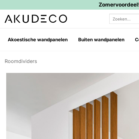
Zomervoordeel!
Ga
Zoeken
naar
naar:
inhoud
Akoestische wandpanelen
Buiten wandpanelen
C
Roomdividers