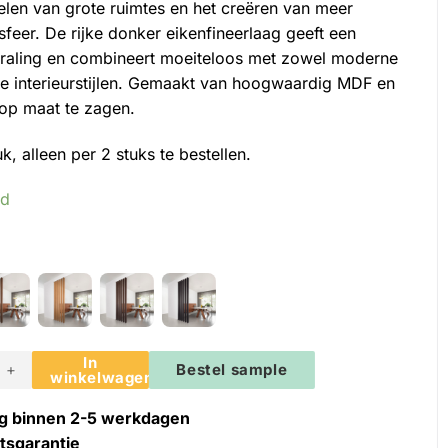
delen van grote ruimtes en het creëren van meer
sfeer. De rijke donker eikenfineerlaag geeft een
straling en combineert moeiteloos met zowel moderne
ke interieurstijlen. Gemaakt van hoogwaardig MDF en
op maat te zagen.
uk, alleen per 2 stuks te bestellen.
ad
In
oom dividers - Scheidingswand - Donker eiken aantal
Bestel sample
winkelwagen
g binnen 2-5 werkdagen
itsgarantie