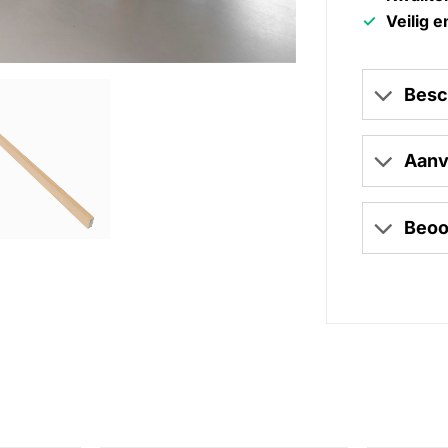
Veilig e
Besc
Aanv
Beoo