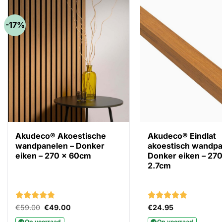
-17%
Akudeco® Akoestische
Akudeco® Eindlat
wandpanelen – Donker
akoestisch wandpa
eiken – 270 x 60cm
Donker eiken – 270
2.7cm
Gewaardeerd
Oorspronkelijke
Huidige
Gewaardeerd
€
59.00
€
49.00
€
24.95
prijs
prijs
4.82
uit 5
4.86
uit 5
was:
is:
Op voorraad
Op voorraad