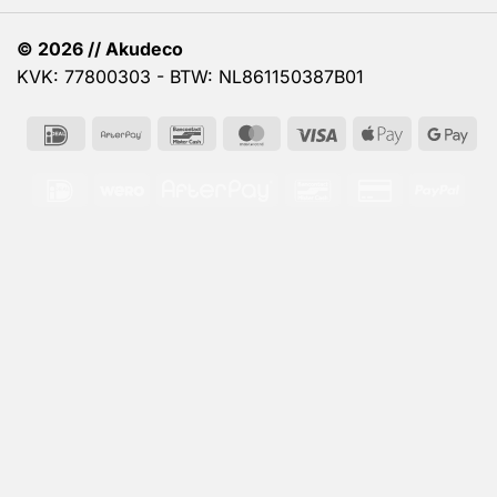
© 2026 // Akudeco
KVK: 77800303 - BTW: NL861150387B01
IDeal
AfterPay
Bancontact
MasterCard
Visa
Apple
Go
Pay
Pa
IDeal
Wero
AfterPay
Bancontact
Credit
PayP
Card
2