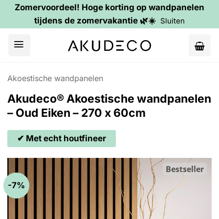
Zomervoordeel! Hoge korting op wandpanelen
tijdens de zomervakantie 🌿☀️
Sluiten
Ga
naar
inhoud
Akoestische wandpanelen
Akudeco® Akoestische wandpanelen
– Oud Eiken – 270 x 60cm
✔ Met echt houtfineer
Bestseller
-7%