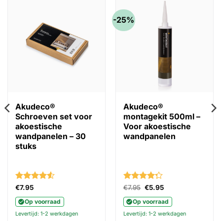
-25%
Akudeco®
Akudeco®
Schroeven set voor
montagekit 500ml –
akoestische
Voor akoestische
wandpanelen – 30
wandpanelen
stuks
:
Gewaardeerd
Gewaardeerd
Oorspronkelijke
Huidige
€
7.95
€
7.95
€
5.95
prijs
prijs
4.5
uit 5
4.27
uit 5
was:
is:
Op voorraad
Op voorraad
€7.95.
€5.95.
Levertijd: 1-2 werkdagen
Levertijd: 1-2 werkdagen