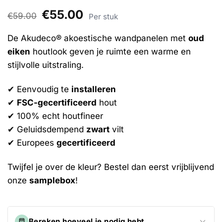
Gewaardeerd
5
Oorspronkelijke
€
55.00
Huidige
4.4
€
59.00
op 5
Per stuk
prijs
prijs
gebaseerd
was:
is:
op
€59.00.
€55.00.
De Akudeco® akoestische wandpanelen met
oud
klantbeoordelingen
eiken
houtlook geven je ruimte een warme en
stijlvolle uitstraling.
✔ Eenvoudig te
installeren
✔
FSC-gecertificeerd
hout
✔ 100% echt houtfineer
✔ Geluidsdempend
zwart
vilt
✔ Europees
gecertificeerd
Twijfel je over de kleur? Bestel dan eerst vrijblijvend
onze
samplebox
!
Bereken hoeveel je nodig hebt