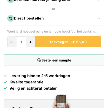
OF
Direct bestellen
Weet je al hoeveel panelen je nodig hebt? Vul het aantal in.
−
+
Toevoegen —
€ 55,00
Bestel een sample
Levering binnen 2-5 werkdagen
Kwaliteitsgarantie
Veilig en achteraf betalen