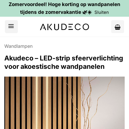
Zomervoordeel! Hoge korting op wandpanelen
tijdens de zomervakantie 🌿☀️
Sluiten
Ga
naar
inhoud
Wandlampen
Akudeco – LED-strip sfeerverlichting
voor akoestische wandpanelen