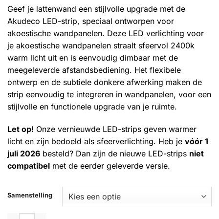
op
€159.00
Geef je lattenwand een stijlvolle upgrade met de
klantbeoordelingen
Akudeco LED-strip, speciaal ontworpen voor
akoestische wandpanelen. Deze LED verlichting voor
je akoestische wandpanelen straalt sfeervol 2400k
warm licht uit en is eenvoudig dimbaar met de
meegeleverde afstandsbediening. Het flexibele
ontwerp en de subtiele donkere afwerking maken de
strip eenvoudig te integreren in wandpanelen, voor een
stijlvolle en functionele upgrade van je ruimte.
Let op!
Onze vernieuwde LED-strips geven warmer
licht en zijn bedoeld als sfeerverlichting. Heb je
vóór 1
juli 2026
besteld? Dan zijn de nieuwe LED-strips
niet
compatibel
met de eerder geleverde versie.
Samenstelling
Akudeco - LED-strip sfeerverlichting voor akoestische wandp