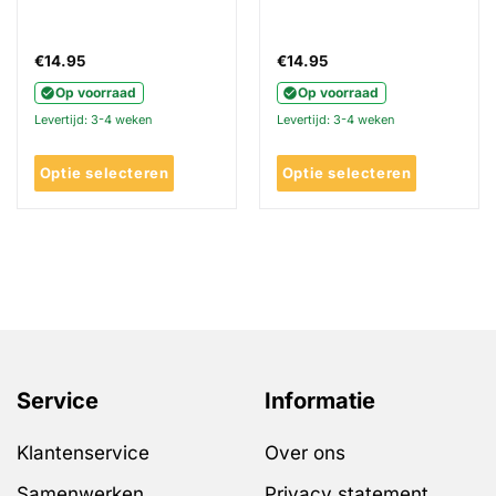
€
14.95
€
14.95
Op voorraad
Op voorraad
Levertijd: 3-4 weken
Levertijd: 3-4 weken
Optie selecteren
Optie selecteren
Dit
Dit
product
product
heeft
heeft
meerdere
meerdere
variaties.
variaties.
Deze
Deze
optie
optie
kan
kan
gekozen
gekozen
Service
Informatie
worden
worden
op
op
Klantenservice
Over ons
de
de
productpagina
productpagina
Samenwerken
Privacy statement