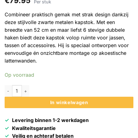
€
79.95
4
op 5
Per stuk
gebaseerd
op
Combineer praktisch gemak met strak design dankzij
klantbeoordelingen
deze stijlvolle zwarte metalen kapstok. Met een
breedte van 52 cm en maar liefst 6 stevige dubbele
haken biedt deze kapstok volop ruimte voor jassen,
tassen of accessoires. Hij is speciaal ontworpen voor
eenvoudige én onzichtbare montage op akoestische
lattenwanden.
Op voorraad
Akudeco - Metalen kapstok voor akoestische wandpanelen - 5
In winkelwagen
Levering binnen 1-2 werkdagen
Kwaliteitsgarantie
Veilig en achteraf betalen