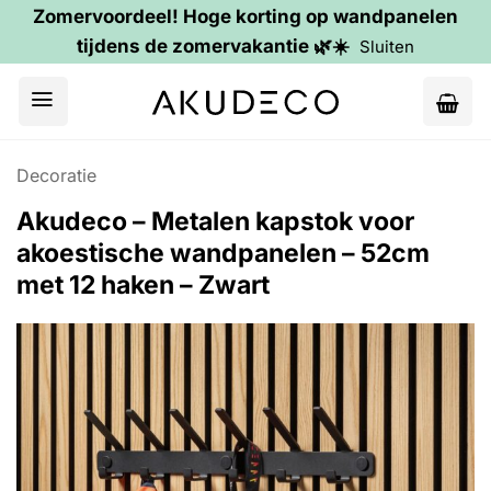
Zomervoordeel! Hoge korting op wandpanelen
tijdens de zomervakantie 🌿☀️
Sluiten
Ga
naar
inhoud
Decoratie
Akudeco – Metalen kapstok voor
akoestische wandpanelen – 52cm
met 12 haken – Zwart