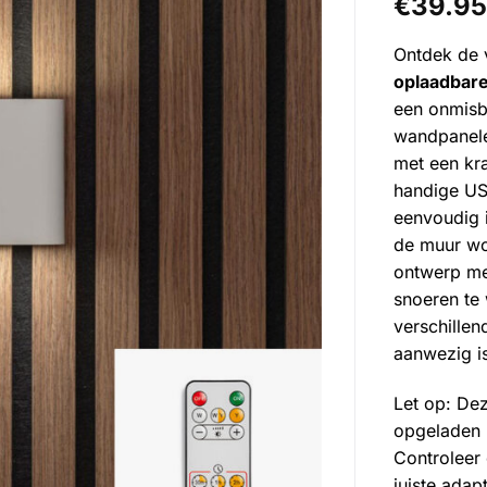
€
39.95
4.67
op 5
gebaseerd
op
Ontdek de v
klantbeoorde
oplaadbar
een onmisba
wandpanele
met een kr
handige US
eenvoudig 
de muur wor
ontwerp me
snoeren te
verschillen
aanwezig i
Let op: Dez
opgeladen 
Controleer 
juiste ada