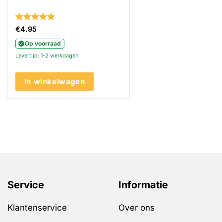
Gewaardeerd
€
4.95
4.83
uit 5
Op voorraad
Levertijd: 1-2 werkdagen
In winkelwagen
Service
Informatie
Klantenservice
Over ons