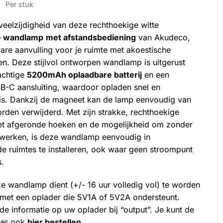
Per stuk
eelzijdigheid van deze rechthoekige witte
lingen
e wandlamp
met afstandsbediening
van Akudeco,
re aanvulling voor je ruimte met akoestische
n. Deze stijlvol ontworpen wandlamp is uitgerust
achtige
5200mAh oplaadbare batterij
en een
B-C aansluiting, waardoor opladen snel en
is. Dankzij de magneet kan de lamp eenvoudig van
den verwijderd. Met zijn strakke, rechthoekige
t afgeronde hoeken en de mogelijkheid om zonder
 werken, is deze wandlamp eenvoudig in
de ruimtes te installeren, ook waar geen stroompunt
s.
e wandlamp dient (+/- 16 uur volledig vol) te worden
met een oplader die 5V1A of 5V2A ondersteunt.
de informatie op uw oplader bij “output”. Je kunt de
pter ook
hier bestellen.