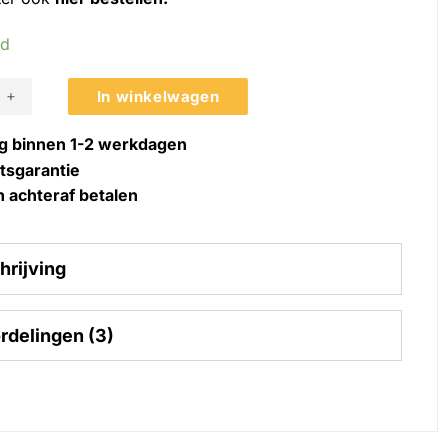
ad
plaadbare wandlamp voor binnen met 5200mAh accu en afstands
In winkelwagen
g binnen 1-2 werkdagen
itsgarantie
n achteraf betalen
hrijving
rdelingen (3)