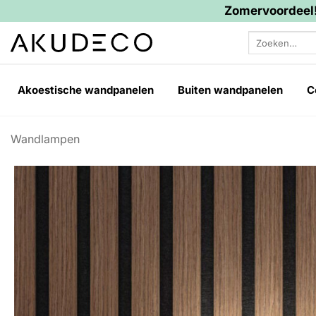
Zomervoordeel!
Ga
Zoeken
naar
naar:
inhoud
Akoestische wandpanelen
Buiten wandpanelen
C
Wandlampen