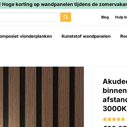
 Hoge korting op wandpanelen tijdens de zomervakan
Blog
Hulp bi
omposiet vlonderplanken
Kunststof wandpanelen
Ro
Akudec
binnen
afstan
3000K 
Gewaardeerd
3