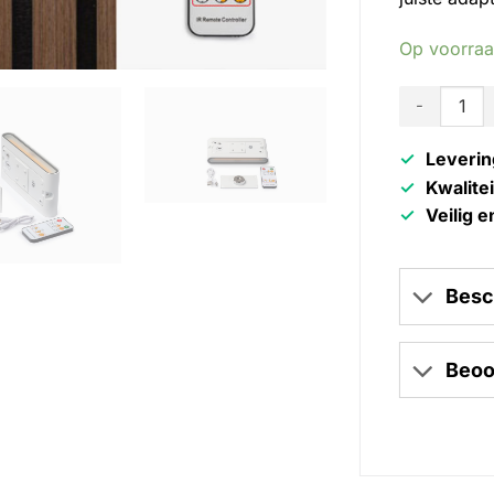
Op voorra
Akudeco - O
Leverin
Kwalite
Veilig e
Besc
Beoo