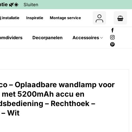
tie 🌿☀️
Sluiten
j installatie
Inspiratie
Montage service
omdividers
Decorpanelen
Accessoires
o – Oplaadbare wandlamp voor
 met 5200mAh accu en
dsbediening – Rechthoek –
– Wit