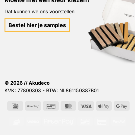
Moeite met een kleur kiezen?
Dat kunnen we ons voorstellen.
Bestel hier je samples
© 2026 // Akudeco
KVK: 77800303 - BTW: NL861150387B01
IDeal
AfterPay
Bancontact
MasterCard
Visa
Apple
Go
Pay
Pa
IDeal
Wero
AfterPay
Bancontact
Credit
PayP
Card
2