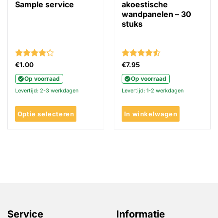
Sample service
akoestische
wandpanelen – 30
stuks
Gewaardeerd
Gewaardeerd
€
1.00
€
7.95
4.22
uit 5
4.5
uit 5
Op voorraad
Op voorraad
Levertijd: 2-3 werkdagen
Levertijd: 1-2 werkdagen
Optie selecteren
In winkelwagen
Dit
product
heeft
meerdere
variaties.
Deze
optie
kan
gekozen
Service
Informatie