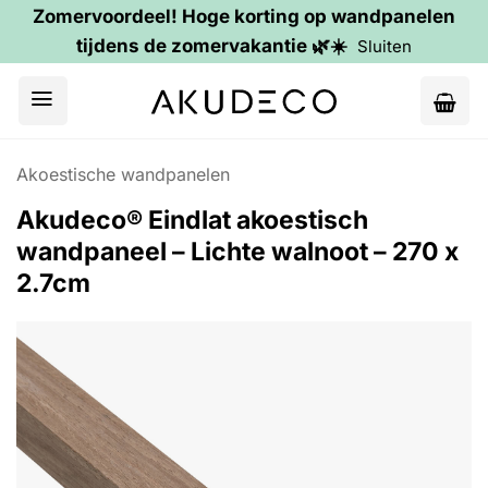
Zomervoordeel! Hoge korting op wandpanelen
tijdens de zomervakantie 🌿☀️
Sluiten
Ga
naar
inhoud
Akoestische wandpanelen
Akudeco® Eindlat akoestisch
wandpaneel – Lichte walnoot – 270 x
2.7cm