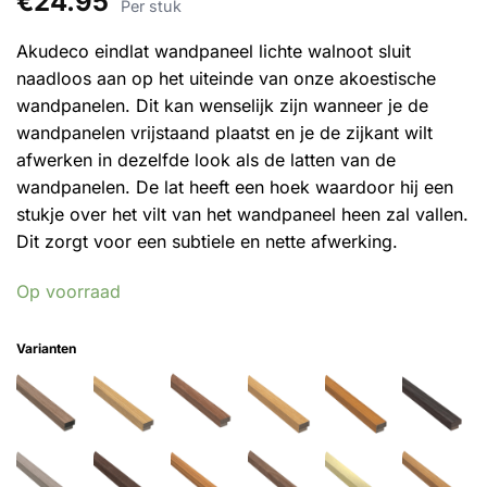
€
24.95
4.29
op 5
Per stuk
gebaseerd
op
Akudeco eindlat wandpaneel lichte walnoot sluit
klantbeoordelingen
naadloos aan op het uiteinde van onze akoestische
wandpanelen. Dit kan wenselijk zijn wanneer je de
wandpanelen vrijstaand plaatst en je de zijkant wilt
afwerken in dezelfde look als de latten van de
wandpanelen. De lat heeft een hoek waardoor hij een
stukje over het vilt van het wandpaneel heen zal vallen.
Dit zorgt voor een subtiele en nette afwerking.
Op voorraad
Varianten