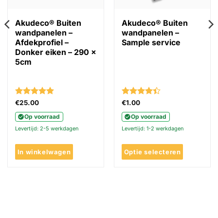
Akudeco® Buiten
Akudeco® Buiten
wandpanelen –
wandpanelen –
Afdekprofiel –
Sample service
Donker eiken – 290 x
5cm
Gewaardeerd
Gewaardeerd
€
25.00
€
1.00
5
uit 5
4.39
uit 5
Op voorraad
Op voorraad
Levertijd: 2-5 werkdagen
Levertijd: 1-2 werkdagen
In winkelwagen
Optie selecteren
Dit
product
heeft
meerdere
variaties.
Deze