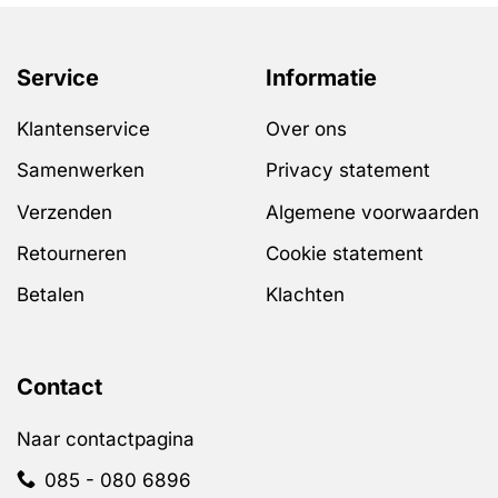
optie
kan
gekozen
Service
Informatie
worden
op
Klantenservice
Over ons
de
productpagina
Samenwerken
Privacy statement
Verzenden
Algemene voorwaarden
Retourneren
Cookie statement
Betalen
Klachten
Contact
Naar contactpagina
085 - 080 6896