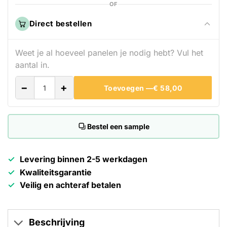
OF
Direct bestellen
Weet je al hoeveel panelen je nodig hebt? Vul het
aantal in.
−
+
Toevoegen —
€ 58,00
Bestel een sample
Levering binnen 2-5 werkdagen
Kwaliteitsgarantie
Veilig en achteraf betalen
Beschrijving