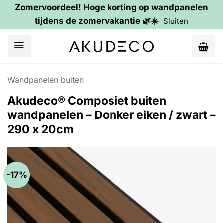
Zomervoordeel! Hoge korting op wandpanelen
tijdens de zomervakantie 🌿☀️
Sluiten
Ga
naar
inhoud
Wandpanelen buiten
Akudeco® Composiet buiten
wandpanelen – Donker eiken / zwart –
290 x 20cm
-17%