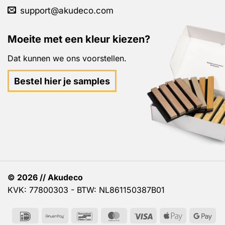
support@akudeco.com
Moeite met een kleur kiezen?
Dat kunnen we ons voorstellen.
Bestel hier je samples
© 2026 // Akudeco
KVK: 77800303 - BTW: NL861150387B01
IDeal
AfterPay
Bancontact
MasterCard
Visa
Apple
Go