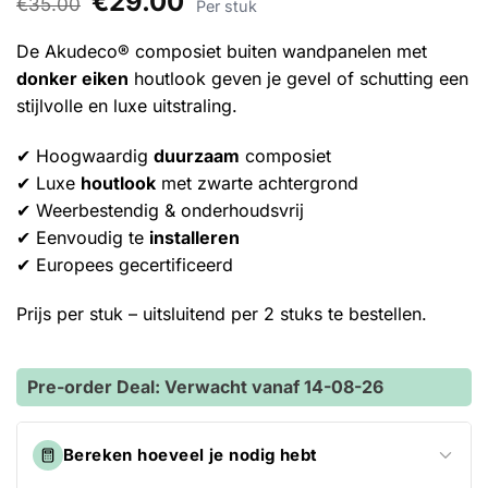
€
29.00
5
€
op 5
35.00
Per stuk
prijs
prijs
gebaseerd
was:
is:
op
€35.00.
€29.00.
De Akudeco® composiet buiten wandpanelen met
klantbeoordelingen
donker eiken
houtlook geven je gevel of schutting een
stijlvolle en luxe uitstraling.
✔ Hoogwaardig
duurzaam
composiet
✔ Luxe
houtlook
met zwarte achtergrond
✔ Weerbestendig & onderhoudsvrij
✔ Eenvoudig te
installeren
✔ Europees gecertificeerd
Prijs per stuk – uitsluitend per 2 stuks te bestellen.
Pre-order Deal: Verwacht vanaf 14-08-26
Bereken hoeveel je nodig hebt