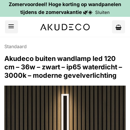
Zomervoordeel! Hoge korting op wandpanelen
tijdens de zomervakantie 🌿☀️
Sluiten
Ga
naar
inhoud
Standaard
Akudeco buiten wandlamp led 120
cm – 36w – zwart – ip65 waterdicht –
3000k – moderne gevelverlichting