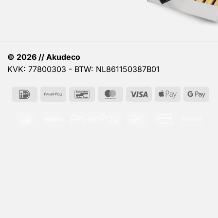
© 2026 // Akudeco
KVK: 77800303 - BTW: NL861150387B01
IDeal
AfterPay
Bancontact
MasterCard
Visa
Apple
Go
Pay
Pa
IDeal
Wero
AfterPay
Bancontact
Credit
PayP
Card
2