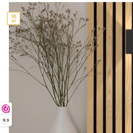
10
jul
9,3