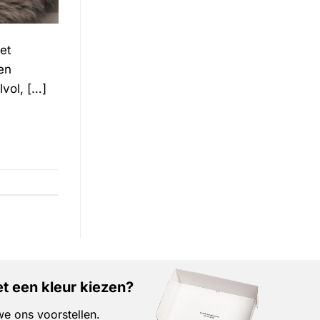
et
en
lvol, […]
t een kleur kiezen?
e ons voorstellen.