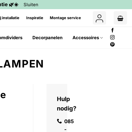
tie 🌿☀️
Sluiten
j installatie
Inspiratie
Montage service
omdividers
Decorpanelen
Accessoires
LAMPEN
he
Hulp
nodig?
085
-