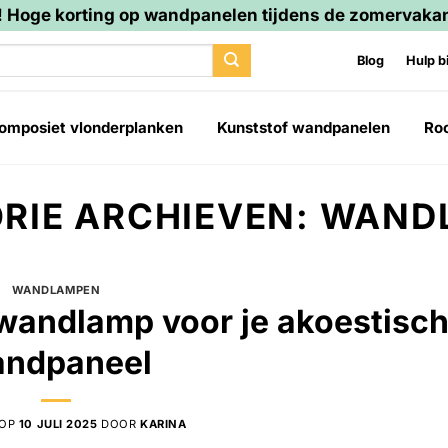
 Hoge korting op wandpanelen tijdens de zomervakan
Blog
Hulp bi
omposiet vlonderplanken
Kunststof wandpanelen
Ro
RIE ARCHIEVEN:
WAND
WANDLAMPEN
 wandlamp voor je akoestisc
ndpaneel
 OP
10 JULI 2025
DOOR
KARINA