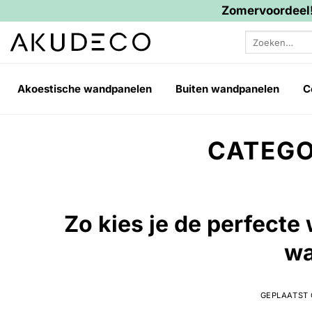
Zomervoordeel!
Ga
Zoeken
naar
naar:
inhoud
Akoestische wandpanelen
Buiten wandpanelen
C
CATEGO
Zo kies je de perfecte
wa
GEPLAATST