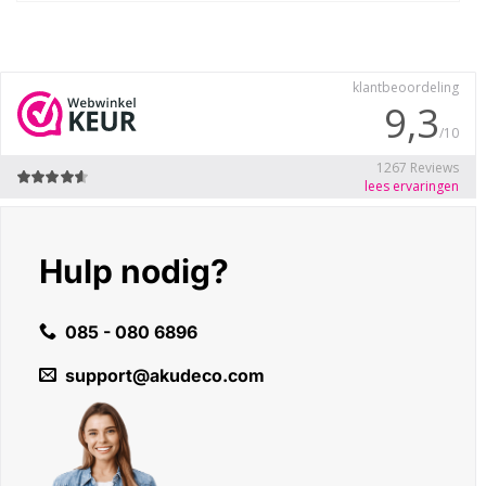
product
heeft
meerdere
variaties.
Deze
optie
kan
gekozen
worden
op
de
Hulp nodig?
productpagina
085 - 080 6896
support@akudeco.com