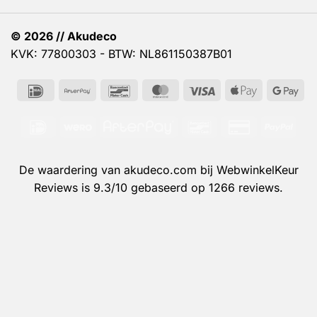
© 2026 // Akudeco
KVK: 77800303 - BTW: NL861150387B01
IDeal
AfterPay
Bancontact
MasterCard
Visa
Apple
Go
Pay
Pa
IDeal
Wero
AfterPay
Bancontact
Credit
PayP
Card
2
De waardering van akudeco.com bij
WebwinkelKeur
Reviews
is 9.3/10 gebaseerd op 1266 reviews.