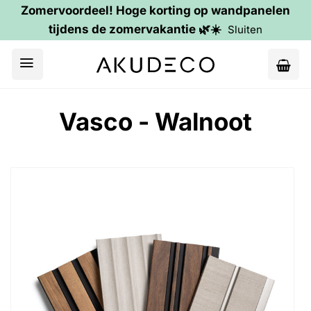
Zomervoordeel! Hoge korting op wandpanelen
tijdens de zomervakantie 🌿☀️
Sluiten
Ga
naar
inhoud
Vasco - Walnoot