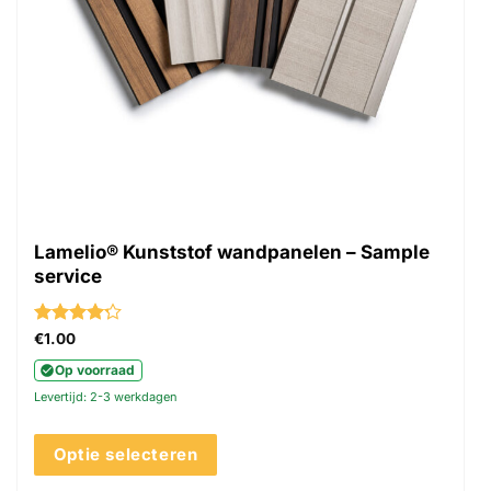
Lamelio® Kunststof wandpanelen – Sample
service
Gewaardeerd
€
1.00
4.22
uit 5
Op voorraad
Levertijd: 2-3 werkdagen
Optie selecteren
Dit