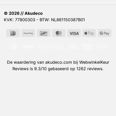
© 2026 // Akudeco
KVK: 77800303 - BTW: NL861150387B01
IDeal
AfterPay
Bancontact
MasterCard
Visa
Apple
Go
Pay
Pa
IDeal
Wero
AfterPay
Bancontact
Credit
PayP
Card
2
De waardering van akudeco.com bij
WebwinkelKeur
Reviews
is 9.3/10 gebaseerd op 1262 reviews.