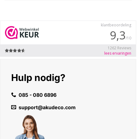
product
heeft
meerdere
variaties.
Deze
optie
kan
gekozen
worden
op
de
Hulp nodig?
productpagina
085 - 080 6896
support@akudeco.com