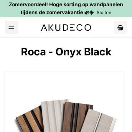
Zomervoordeel! Hoge korting op wandpanelen
tijdens de zomervakantie 🌿☀️
Sluiten
Ga
naar
inhoud
Roca - Onyx Black