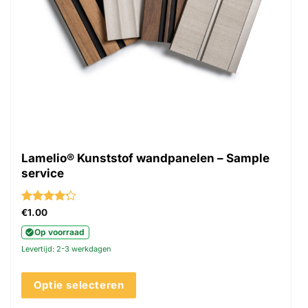
Lamelio® Kunststof wandpanelen – Sample
service
Gewaardeerd
€
1.00
4.22
uit 5
Op voorraad
Levertijd: 2-3 werkdagen
Optie selecteren
Dit