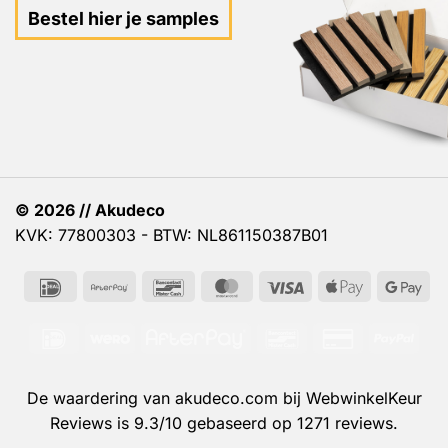
Bestel hier je samples
© 2026 // Akudeco
KVK: 77800303 - BTW: NL861150387B01
IDeal
AfterPay
Bancontact
MasterCard
Visa
Apple
Go
Pay
Pa
IDeal
Wero
AfterPay
Bancontact
Credit
PayP
Card
2
De waardering van akudeco.com bij
WebwinkelKeur
Reviews
is 9.3/10 gebaseerd op 1271 reviews.