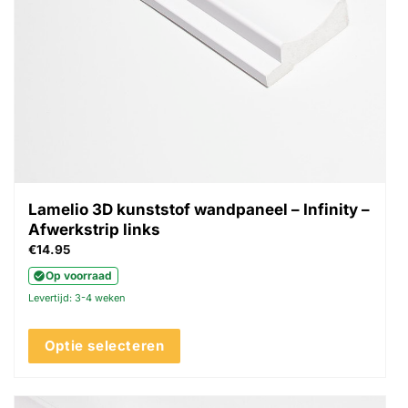
Lamelio 3D kunststof wandpaneel – Infinity –
Afwerkstrip links
€
14.95
Op voorraad
Levertijd: 3-4 weken
Optie selecteren
Dit
product