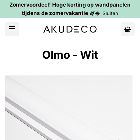
Zomervoordeel! Hoge korting op wandpanelen
tijdens de zomervakantie 🌿☀️
Sluiten
Ga
naar
inhoud
Olmo - Wit