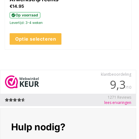
€
14.95
Op voorraad
Levertijd: 3-4 weken
Optie selecteren
Dit
product
heeft
meerdere
variaties.
Deze
optie
kan
gekozen
worden
op
de
Hulp nodig?
productpagina