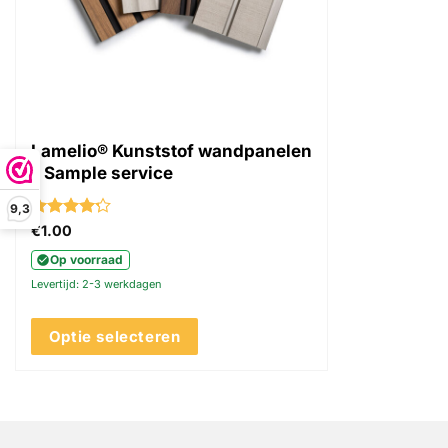
Lamelio® Kunststof wandpanelen
– Sample service
9,3
Gewaardeerd
€
1.00
4.22
uit 5
Op voorraad
Levertijd: 2-3 werkdagen
Optie selecteren
Dit
product
heeft
meerdere