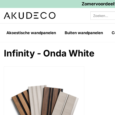
Zomervoordeel!
Ga
Zoeken
naar
naar:
inhoud
Akoestische wandpanelen
Buiten wandpanelen
C
Infinity - Onda White