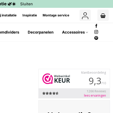
tie 🌿☀️
Sluiten
j installatie
Inspiratie
Montage service
omdividers
Decorpanelen
Accessoires