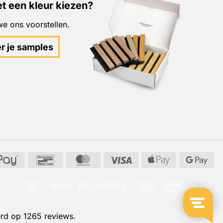
t een kleur kiezen?
e ons voorstellen.
er je samples
AfterPay
Bancontact
MasterCard
Visa
Apple
Go
Pay
Pa
IDeal
Wero
AfterPay
Bancontact
Credit
Pay
Card
2
rd op 1265 reviews.