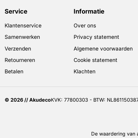
variaties.
Deze
Service
Informatie
optie
kan
Klantenservice
Over ons
gekozen
Samenwerken
Privacy statement
worden
op
Verzenden
Algemene voorwaarden
de
Retourneren
Cookie statement
productpagina
Betalen
Klachten
© 2026 // Akudeco
KVK: 77800303 - BTW: NL86115038
De waardering van