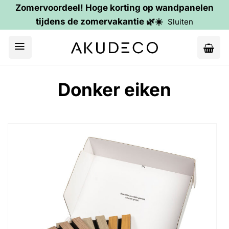
Zomervoordeel! Hoge korting op wandpanelen
tijdens de zomervakantie 🌿☀️
Sluiten
Ga
naar
inhoud
Donker eiken