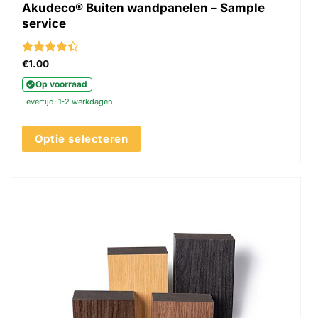
Akudeco® Buiten wandpanelen – Sample
service
Gewaardeerd
€
1.00
4.39
uit 5
Op voorraad
Levertijd: 1-2 werkdagen
Optie selecteren
Dit
product
heeft
meerdere
variaties.
Deze
optie
kan
gekozen
worden
op