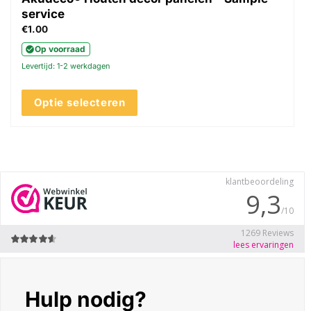
service
€
1.00
Op voorraad
Levertijd: 1-2 werkdagen
Optie selecteren
Dit
product
heeft
meerdere
variaties.
Deze
optie
kan
gekozen
worden
op
de
Hulp nodig?
productpagina