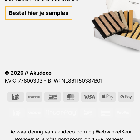
Bestel hier je samples
© 2026 // Akudeco
KVK: 77800303 - BTW: NL861150387B01
IDeal
AfterPay
Bancontact
MasterCard
Visa
Apple
Go
Pay
Pa
IDeal
Wero
AfterPay
Bancontact
Credit
PayP
Card
2
De waardering van akudeco.com bij
WebwinkelKeur
Reviews
is 9.3/10 gebaseerd op 1269 reviews.