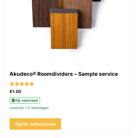
de
productpagina
Akudeco® Roomdividers – Sample service
Gewaardeerd
€
1.00
5
uit 5
Op voorraad
Levertijd: 1-2 werkdagen
Optie selecteren
Dit