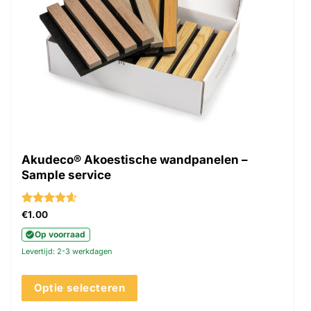
Akudeco® Akoestische wandpanelen –
Sample service
Gewaardeerd
€
1.00
4.56
uit 5
Op voorraad
Levertijd: 2-3 werkdagen
Optie selecteren
Dit