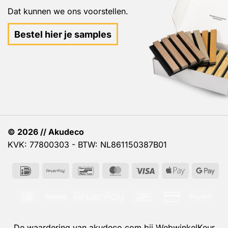
Dat kunnen we ons voorstellen.
Bestel hier je samples
© 2026 // Akudeco
KVK: 77800303 - BTW: NL861150387B01
IDeal
AfterPay
Bancontact
MasterCard
Visa
Apple
Go
Pay
Pa
IDeal
Wero
AfterPay
Bancontact
Credit
PayP
Card
2
De waardering van akudeco.com bij
WebwinkelKeur