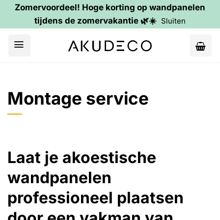
Zomervoordeel! Hoge korting op wandpanelen
tijdens de zomervakantie 🌿☀️
Sluiten
Ga
naar
inhoud
Montage service
Laat je akoestische
wandpanelen
professioneel plaatsen
door een vakman van